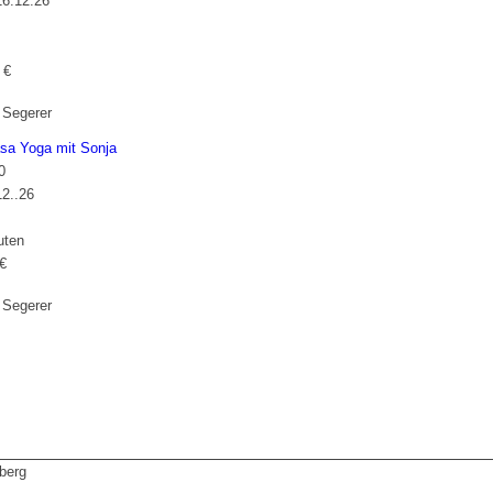
16.12.26
 €
 Segerer
sa Yoga mit Sonja
0
12..26
uten
€
 Segerer
nberg